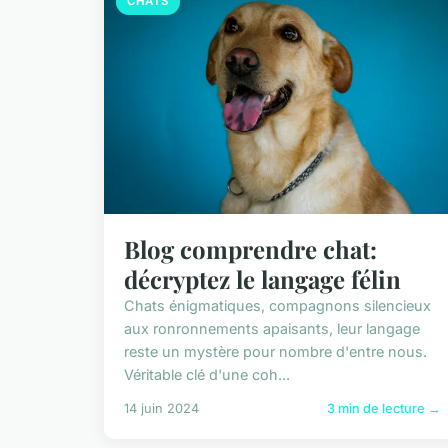
CHATS
Blog comprendre chat:
décryptez le langage félin
Chats énigmatiques, compagnons silencieux
aux ronronnements apaisants, leur langage
reste un mystère pour nombre d'entre nous.
Véritable clé d'une coh...
14 juin 2024
3 min de lecture →