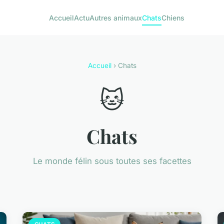
Accueil
Actu
Autres animaux
Chats
Chiens
Accueil
› Chats
🐱
Chats
Le monde félin sous toutes ses facettes